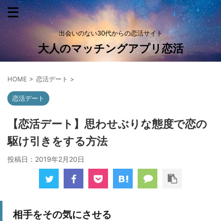
出会いのない30代からの恋活サイト
大人のマッチングアプリ恋活
HOME
>
恋活デート
>
恋活デート
【恋活デート】思わせぶりな態度で恋の
駆け引きをする方法
投稿日：
2019年2月20日
相手をその気にさせる