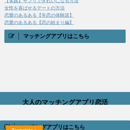
【実践】サプリできれいになる方法
女性を喜ばせるデートの方法
恋愛のあるある【失恋の体験談】
恋愛のあるある【恋の始まり編】
マッチングアプリはこちら
大人のマッチングアプリ恋活
出会いのない30代からの恋活サイト
Copyright© 大人のマッチングアプリ恋活 , 2026 All Rights Reserved
マッチングアプリはこちら
Powered by
AFFINGER5
.