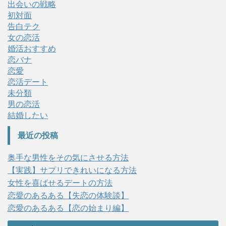
出会いの戦略
初対面
告白テク
女の恋活
婚活おすすめ
恋バナ
恋愛
恋活デート
未分類
男の恋活
結婚したい
最近の投稿
奥手な男性をその気にさせる方法
【実践】サプリできれいになる方法
女性を喜ばせるデートの方法
恋愛のあるある【失恋の体験談】
恋愛のあるある【恋の始まり編】