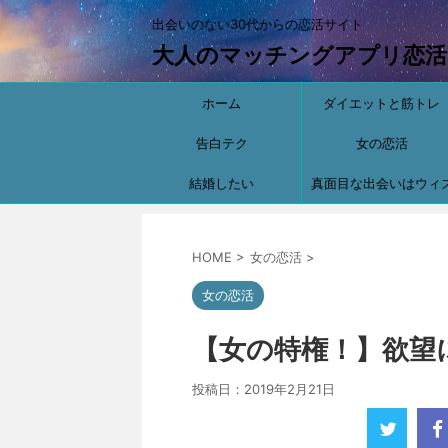
出会いのない30代からの恋活サイト
大人のマッチングアプリ恋活
ホーム
ダイエットと筋トレ
告白テク
女の恋活
結婚したい
真面目な出会いはウィ
【with】
HOME
>
女の恋活
>
女の恋活
【女の特権！】欲望
投稿日：
2019年2月21日