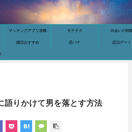
マッチングアプリ攻略
モテテク
出会いの戦
婚活おすすめ
恋バナ
恋活デート
ズ
に語りかけて男を落とす方法